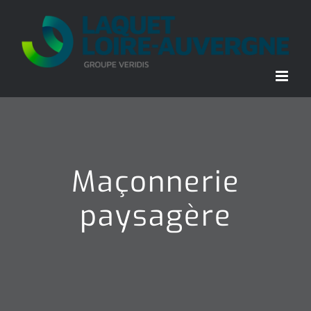
Passer
au
contenu
Maçonnerie
paysagère