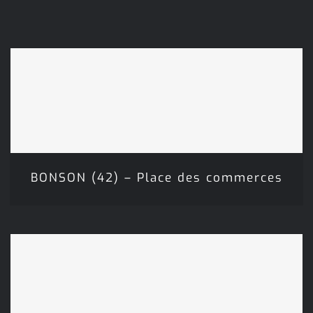
BONSON (42) – Place des
commerces
BONSON (42) – Place des commerces
BOURG LES VALENCE (26) –
Parc Lile Girodet